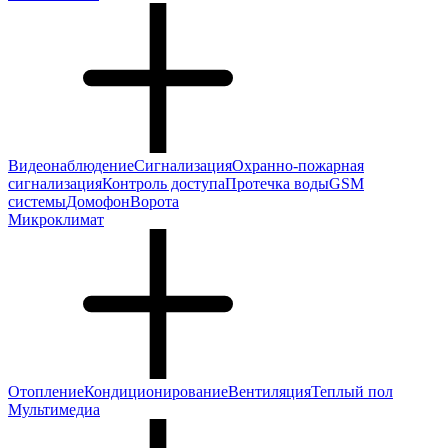
Видеонаблюдение
Сигнализация
Охранно-пожарная
сигнализация
Контроль доступа
Протечка воды
GSM
системы
Домофон
Ворота
Микроклимат
Отопление
Кондиционирование
Вентиляция
Теплый пол
Мультимедиа