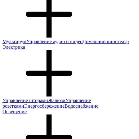
Мультирум
Управление аудио и видео
Домашний кинотеатр
Электрика
Управление шторами
Жалюзи
Управление
розетками
Энергосбережение
Водоснабжение
Освещение