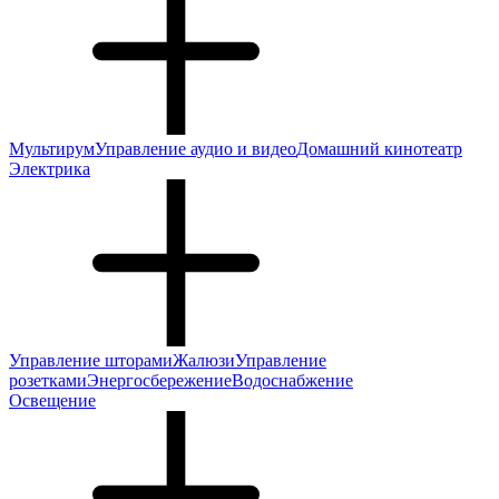
Мультирум
Управление аудио и видео
Домашний кинотеатр
Электрика
Управление шторами
Жалюзи
Управление
розетками
Энергосбережение
Водоснабжение
Освещение