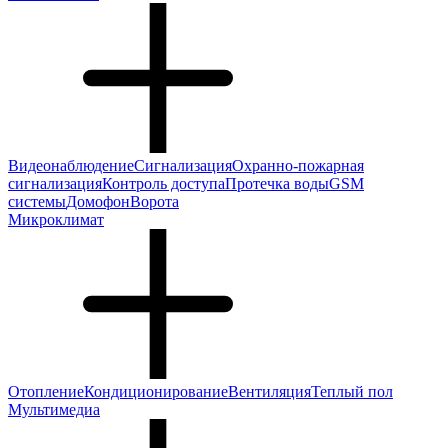
Видеонаблюдение
Сигнализация
Охранно-пожарная
сигнализация
Контроль доступа
Протечка воды
GSM
системы
Домофон
Ворота
Микроклимат
Отопление
Кондиционирование
Вентиляция
Теплый пол
Мультимедиа